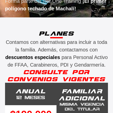
Forma parte del Tier One Training
¡El primer
polígono techado de Machalí!
PLANES
Contamos con alternativas para incluir a toda
la familia. Además, contactamos con
descuentos especiales
para Personal Activo
de FFAA, Carabineros, PDI y Gendarmería.
CONSULTE POR
CONVENIOS VIGENTES
ANUAL
FAMILIAR
12 MESES
ADICIONAL
MISMA VIGENCIA
DEL TITULAR