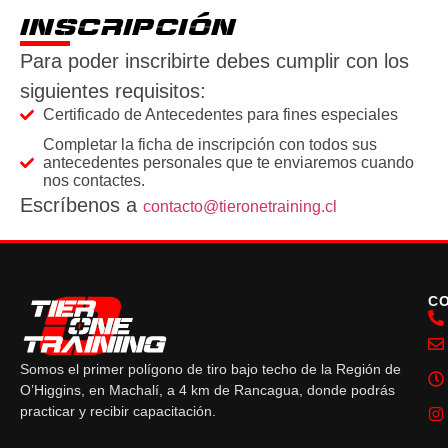
INSCRIPCIÓN
Para poder inscribirte debes cumplir con los
siguientes requisitos:
Certificado de Antecedentes para fines especiales
Completar la ficha de inscripción con todos sus
antecedentes personales que te enviaremos cuando
nos contactes.
Escríbenos a
contacto@tieronetraining.cl
C
Somos el primer polígono de tiro bajo techo de la Región de
O’Higgins, en Machalí, a 4 km de Rancagua, donde podrás
practicar y recibir capacitación.