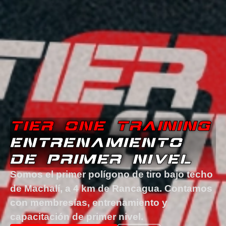
TIER ONE TRAINING
ENTRENAMIENTO
DE PRIMER NIVEL
Somos el primer polígono de tiro bajo techo
de Machalí, a 4 km de Rancagua. Contamos
con membresías, entrenamiento y
capacitación de primer nivel.